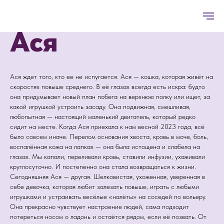
Ася
Ася ждет того, кто ее не испугается. Ася — кошка, которая живёт на
скоростях повыше среднего. В её глазах всегда есть искра: будто
она придумывает новый план побега на верхнюю полку или ищет, за
какой игрушкой устроить засаду. Она подвижная, смешливая,
любопытная — настоящий маленький двигатель, который редко
сидит на месте. Когда Ася приехала к нам весной 2023 года, всё
было совсем иначе. Перелом основания хвоста, кровь в моче, боль,
воспалённая кожа на лапках — она была истощена и слабела на
глазах. Мы капали, переливали кровь, ставили инфузии, ухаживали
круглосуточно. И постепенно она стала возвращаться к жизни.
Сегодняшняя Ася — другая. Шелковистая, ухоженная, уверенная в
себе девочка, которая любит залезать повыше, играть с любыми
игрушками и устраивать весёлые «налёты» на соседей по вольеру.
Она прекрасно чувствует настроение людей, сама подходит
потереться носом о ладонь и остаётся рядом, если её позвать. От