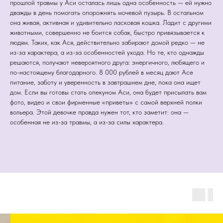
прошлой травмы у Аси осталась лишь одна особенность — ей нужно
дважды в день помогать опорожнять мочевой пузырь. В остальном
она живая, активная и удивительно ласковая кошка. Ладит с другими
животными, совершенно не боится собак, быстро привязывается к
людям. Таких, как Ася, действительно забирают домой редко — не
из-за характера, а из-за особенностей ухода. Но те, кто однажды
решаются, получают невероятного друга: энергичного, любящего и
по-настоящему благодарного. 8 000 рублей в месяц дают Асе
питание, заботу и уверенность в завтрашнем дне, пока она ищет
дом. Если вы готовы стать опекуном Аси, она будет присылать вам
фото, видео и свои фирменные «приветы» с самой верхней полки
вольера. Этой девочке правда нужен тот, кто заметит: она —
особенная не из-за травмы, а из-за силы характера.