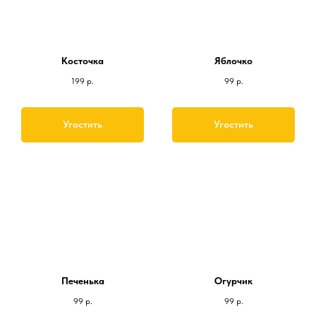
Косточка
Яблочко
199
р.
99
р.
Угостить
Угостить
Печенька
Огурчик
99
р.
99
р.