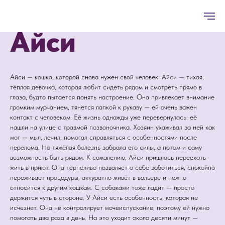
Айси
Айси — кошка, которой снова нужен свой человек. Айси — тихая,
тёплая девочка, которая любит сидеть рядом и смотреть прямо в
глаза, будто пытается понять настроение. Она привлекает внимание
громким мурчанием, тянется лапкой к рукаву — ей очень важен
контакт с человеком. Её жизнь однажды уже перевернулась: её
нашли на улице с травмой позвоночника. Хозяин ухаживал за ней как
мог — мыл, лечил, помогал справляться с особенностями после
перелома. Но тяжёлая болезнь забрала его силы, а потом и саму
возможность быть рядом. К сожалению, Айси пришлось переехать
жить в приют. Она терпеливо позволяет о себе заботиться, спокойно
переживает процедуры, аккуратно живёт в вольере и нежно
относится к другим кошкам. С собаками тоже ладит — просто
держится чуть в стороне. У Айси есть особенность, которая не
исчезнет. Она не контролирует мочеиспускание, поэтому ей нужно
помогать два раза в день. На это уходит около десяти минут —