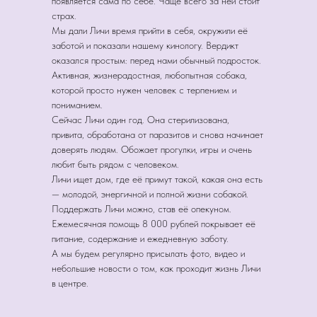
появляется сама по себе. Чаще всего за ней стоит
страх.
Мы дали Личи время прийти в себя, окружили её
заботой и показали нашему кинологу. Вердикт
оказался простым: перед нами обычный подросток.
Активная, жизнерадостная, любопытная собака,
которой просто нужен человек с терпением и
пониманием.
Сейчас Личи один год. Она стерилизована,
привита, обработана от паразитов и снова начинает
доверять людям. Обожает прогулки, игры и очень
любит быть рядом с человеком.
Личи ищет дом, где её примут такой, какая она есть
— молодой, энергичной и полной жизни собакой.
Поддержать Личи можно, став её опекуном.
Ежемесячная помощь 8 000 рублей покрывает её
питание, содержание и ежедневную заботу.
А мы будем регулярно присылать фото, видео и
небольшие новости о том, как проходит жизнь Личи
в центре.