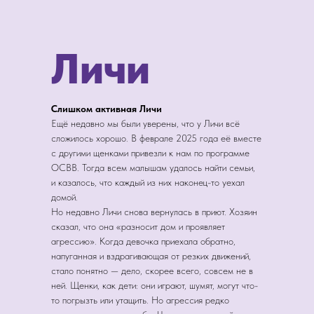
Личи
Слишком активная Личи
Ещё недавно мы были уверены, что у Личи всё
сложилось хорошо. В феврале 2025 года её вместе
с другими щенками привезли к нам по программе
ОСВВ. Тогда всем малышам удалось найти семьи,
и казалось, что каждый из них наконец-то уехал
домой.
Но недавно Личи снова вернулась в приют. Хозяин
сказал, что она «разносит дом и проявляет
агрессию». Когда девочка приехала обратно,
напуганная и вздрагивающая от резких движений,
стало понятно — дело, скорее всего, совсем не в
ней. Щенки, как дети: они играют, шумят, могут что-
то погрызть или утащить. Но агрессия редко