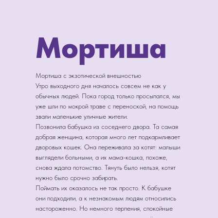
Мортиша
Мортиша с экзотической внешностью
Утро выходного дня началось совсем не как у
обычных людей. Пока город только просыпался, мы
уже шли по мокрой траве с переноской, на помощь
звали маленькие уличные жители.
Позвонила бабушка из соседнего двора. Та самая
добрая женщина, которая много лет подкармливает
дворовых кошек. Она переживала за котят: малыши
выглядели больными, а их мама-кошка, похоже,
снова ждала потомство. Тянуть было нельзя, котят
нужно было срочно забирать.
Поймать их оказалось не так просто. К бабушке
они подходили, а к незнакомым людям относились
настороженно. Но немного терпения, спокойные