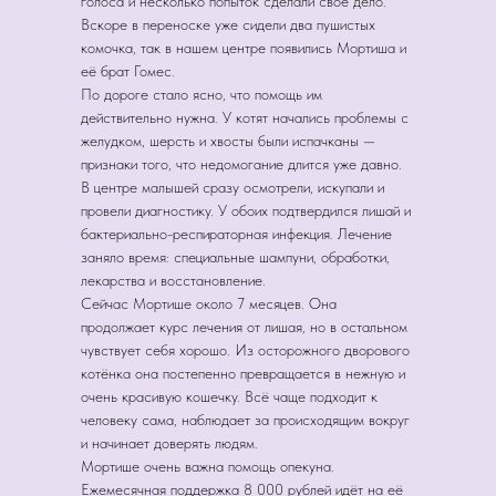
голоса и несколько попыток сделали своё дело.
Вскоре в переноске уже сидели два пушистых
комочка, так в нашем центре появились Мортиша и
её брат Гомес.
По дороге стало ясно, что помощь им
действительно нужна. У котят начались проблемы с
желудком, шерсть и хвосты были испачканы —
признаки того, что недомогание длится уже давно.
В центре малышей сразу осмотрели, искупали и
провели диагностику. У обоих подтвердился лишай и
бактериально-респираторная инфекция. Лечение
заняло время: специальные шампуни, обработки,
лекарства и восстановление.
Сейчас Мортише около 7 месяцев. Она
продолжает курс лечения от лишая, но в остальном
чувствует себя хорошо. Из осторожного дворового
котёнка она постепенно превращается в нежную и
очень красивую кошечку. Всё чаще подходит к
человеку сама, наблюдает за происходящим вокруг
и начинает доверять людям.
Мортише очень важна помощь опекуна.
Ежемесячная поддержка 8 000 рублей идёт на её