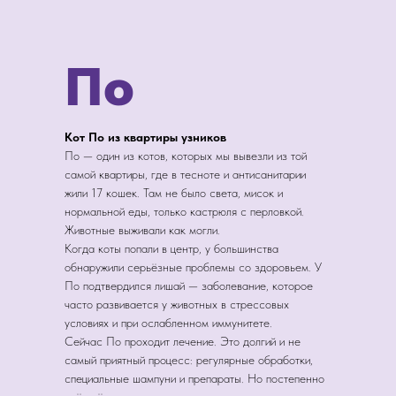
По
Кот По из квартиры узников
По — один из котов, которых мы вывезли из той
самой квартиры, где в тесноте и антисанитарии
жили 17 кошек. Там не было света, мисок и
нормальной еды, только кастрюля с перловкой.
Животные выживали как могли.
Когда коты попали в центр, у большинства
обнаружили серьёзные проблемы со здоровьем. У
По подтвердился лишай — заболевание, которое
часто развивается у животных в стрессовых
условиях и при ослабленном иммунитете.
Сейчас По проходит лечение. Это долгий и не
самый приятный процесс: регулярные обработки,
специальные шампуни и препараты. Но постепенно