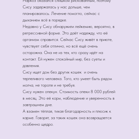
Наркоз оказался слишком рискованным, поэтому
Сису задержалась у нас дольше, чем
планировалось. Лечение помогло, сейчас с
дыханием всё в порядке.
Недавно у Сису обнаружили лейкемию, вероятно, в
регрессивной форме. Это даёт надежду, что её
организм справится. Сейчас Сису живёт в приюте,
чувствует себя отлично, но всё ещё очень
осторожна. Она не из тех, кто сразу идёт на
контакт. Ей нужен спокойный мир, без суеты и
давления.
Сису ищет дом без других кошек и очень
терпеливого человека. Того, кто умеет быть рядом
молча, не торопя и не требуя.
Сису нужен опекун. Стоимость опеки 8 000 рублей
в месяц. Это её корм, наблюдение и уверенность в
завтрашнем дне.
А взамен тёплая, тихая благодарность и плюсик к
карме. Говорят, за таких кошек она возвращается
особенно щедро.