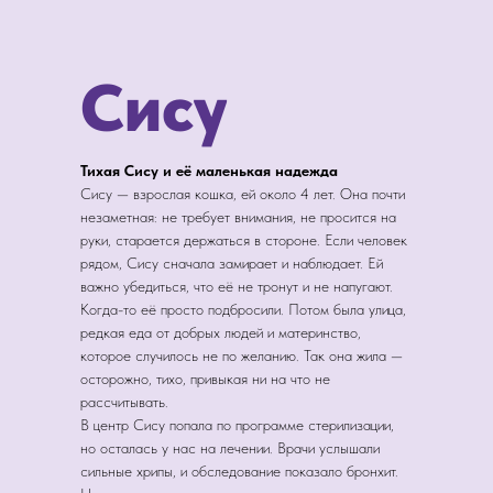
Сису
Тихая Сису и её маленькая надежда
Сису — взрослая кошка, ей около 4 лет. Она почти
незаметная: не требует внимания, не просится на
руки, старается держаться в стороне. Если человек
рядом, Сису сначала замирает и наблюдает. Ей
важно убедиться, что её не тронут и не напугают.
Когда-то её просто подбросили. Потом была улица,
редкая еда от добрых людей и материнство,
которое случилось не по желанию. Так она жила —
осторожно, тихо, привыкая ни на что не
рассчитывать.
В центр Сису попала по программе стерилизации,
но осталась у нас на лечении. Врачи услышали
сильные хрипы, и обследование показало бронхит.